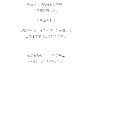
私達はその気持ちを大切に
お客様に寄り添い
絆を築きあげ
お客様の想いをヘアメイクを通して
１つ１つ形にしていきます。
心で繋がるヘアメイクを…
stackにお任せください。
​代表 伊藤 千穂
​stack hair&make
お
問い合わせはこちらまで
✉
：
info@stack-hairmake.com
nido
愛知県名古屋市瑞穂区上山町1丁目16
石川橋ガーデンプラザ2-K