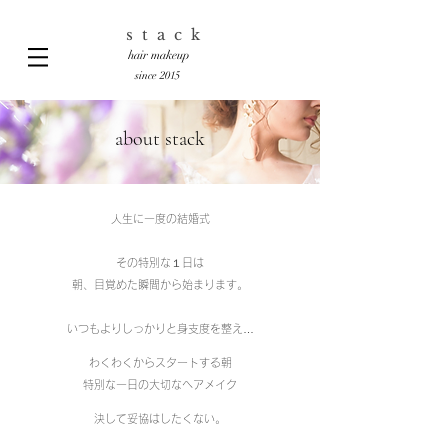
stack​
hair makeup
since 2015
about stack
人生に一度の結婚式
その特別な１日は
朝、目覚めた瞬間から始まります。
いつもよりしっかりと身支度を整え…
わくわくからスタートする朝
特別な一日の大切な
ヘアメイク
決して妥協はしたくない。